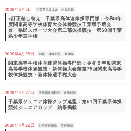
2026年5月5日
千葉県体操協会
体操競技
※訂正差し替え 千葉県高体連体操専門部：令和8年
度関東高等学校体育大会体操競技千葉県予選会
兼 県民スポーツ大会第二部体操競技 第60回千葉
県少年選手権
2026年4月28日
情報
体操競技
新体操
関東高等学校体育連盟体操専門部：令和８年度関東
高等学校体操競技・新体操大会兼第75回関東高等学
校体操競技・新体操選手権大会
2026年4月27日
千葉県体操協会
体操競技
千葉県ジュニア体操クラブ連盟：第51回千葉県体操
競技ジュニアカップ 結果掲載
2026年4月22日
日本体操協会
体操競技