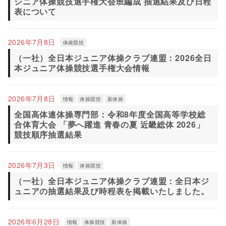
シニア体操競技選手権大会班編成 抽選結果及び日程
表について
2026年7月8日
体操競技
（一社）全日本ジュニア体操クラブ連盟：2026全日
本ジュニア体操競技選手権大会情報
2026年7月8日
情報
体操競技
新体操
全国高体連体操専門部：令和8年度全国高等学校総
合体育大会 「夢へ躍進 青春の夏 近畿総体 2026」
競技順序抽選結果
2026年7月3日
情報
体操競技
（一社）全日本ジュニア体操クラブ連盟：全日本ジ
ュニアの抽選結果及び時程表を掲載いたしました。
2026年6月28日
情報
体操競技
新体操