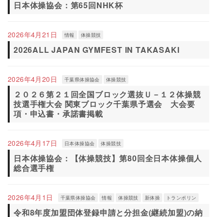
日本体操協会：第65回NHK杯
2026年4月21日
情報
体操競技
2026ALL JAPAN GYMFEST IN TAKASAKI
2026年4月20日
千葉県体操協会
体操競技
２０２６第２１回全国ブロック選抜Ｕ－１２体操競
技選手権大会 関東ブロック千葉県予選会 大会要
項・申込書・承諾書掲載
2026年4月17日
日本体操協会
体操競技
日本体操協会：【体操競技】第80回全日本体操個人
総合選手権
2026年4月1日
千葉県体操協会
情報
体操競技
新体操
トランポリン
令和8年度加盟団体登録申請と分担金(継続加盟)の納