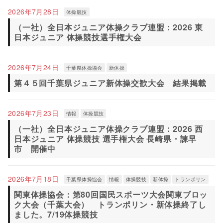
2026年7月28日
体操競技
（一社）全日本ジュニア体操クラブ連盟：2026 東
日本ジュニア 体操競技選手権大会
2026年7月24日
千葉県体操協会
新体操
第４５回千葉県ジュニア新体操交歓大会 結果掲載
2026年7月23日
情報
体操競技
（一社）全日本ジュニア体操クラブ連盟：2026 西
日本ジュニア 体操競技 選手権大会 長崎県・諫早
市 開催中
2026年7月18日
千葉県体操協会
情報
体操競技
新体操
トランポリン
関東体操協会：第80回国民スポーツ大会関東ブロッ
ク大会（千葉大会） トランポリン・新体操終了し
ました。7/19体操競技