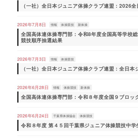
（一社）全日本ジュニア体操クラブ連盟：2026
2026年7月8日
情報
体操競技
新体操
全国高体連体操専門部：令和8年度全国高等学校総合
競技順序抽選結果
2026年7月3日
情報
体操競技
（一社）全日本ジュニア体操クラブ連盟：全日本
2026年6月28日
情報
体操競技
新体操
全国高体連体操専門部：令和８年度全国９ブロッ
2026年6月24日
千葉県体操協会
体操競技
令和８年度 第４５回千葉県ジュニア体操競技中学