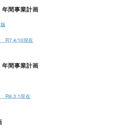
 年間事業計画
月版
7.4/10現在
 年間事業計画
6.3.1現在
画