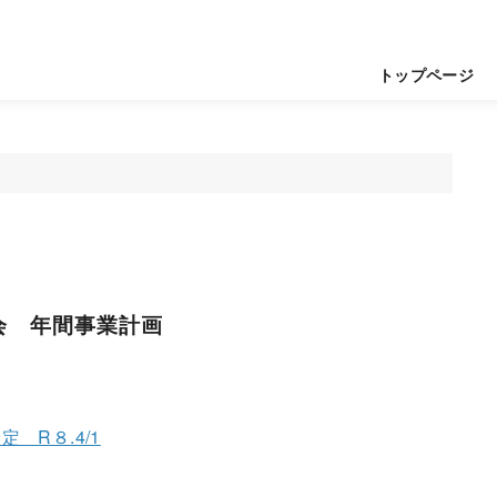
トップページ
会 年間事業計画
 R８.4/1