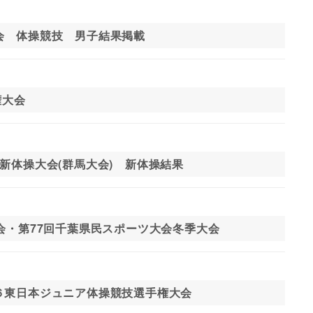
会 体操競技 男子結果掲載
権大会
新体操大会(群馬大会) 新体操結果
会・第77回千葉県民スポーツ大会冬季大会
６東日本ジュニア体操競技選手権大会