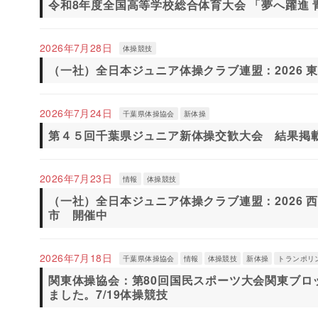
令和8年度全国高等学校総合体育大会 「夢へ躍進 青
2026年7月28日
体操競技
（一社）全日本ジュニア体操クラブ連盟：2026 
2026年7月24日
千葉県体操協会
新体操
第４５回千葉県ジュニア新体操交歓大会 結果掲
2026年7月23日
情報
体操競技
（一社）全日本ジュニア体操クラブ連盟：2026 
市 開催中
2026年7月18日
千葉県体操協会
情報
体操競技
新体操
トランポリ
関東体操協会：第80回国民スポーツ大会関東ブロ
ました。7/19体操競技