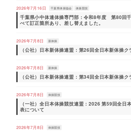
2026年7月16日
千葉県体操協会
体操競技
千葉県小中体連体操専門部：令和8年度 第80回
べて訂正箇所あり、差し替えました。
2026年7月8日
新体操
（公社）日本新体操連盟：第26回全日本新体操ク
2026年7月8日
新体操
（公社）日本新体操連盟：第34回全日本新体操ク
2026年7月8日
体操競技
（一社）全日本体操競技連盟：2026 第59回全
表について
2026年7月8日
体操競技