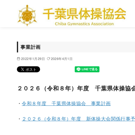
コ
ン
テ
ン
ツ
へ
事業計画
移
2022年1月29日
2026年4月1日
動
２０２６（令和８年）年度 千葉県体操協
・
令和８年度 千葉県体操協会 事業計画
・
２０２６（令和８年）年度 新体操大会関係行事予定