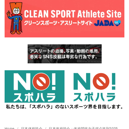
Home
日本体操協会
日本体操協会：体操競技女子採点規則2025年度版の情報 ※変更規則情報追加2024.10.7