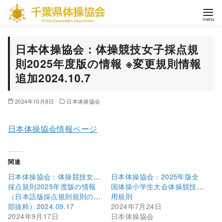
コ
ン
テ
ン
日本体操協会：体操競技女子採点規
ツ
則2025年度版の情報 ※変更規則情報
へ
追加2024.10.7
移
動
2024年10月8日
日本体操協会
日本体操協会情報ページ
関連
日本体操協会：体操競技女子
日本体操協会：2025年版全
採点規則2025年度版の情報
国体操小学生大会体操競技適
（日本語版採点規則規則の一
用規則
部抜粋）2024.09.17
2024年7月24日
2024年9月17日
日本体操協会