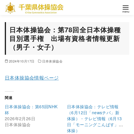
コ
ン
テ
ン
日本体操協会：第78回全日本体操種
ツ
目別選手権 出場有資格者情報更新
へ
（男子・女子）
移
動
2024年10月17日
日本体操協会
日本体操協会情報ページ
関連
日本体操協会：第65回NHK
日本体操協会：テレビ情報
杯
（6月12日「newsチバ」新
2026年2月26日
体操）・テレビ情報（6月13
日本体操協会
日「モーニングこんぱす」新
体操）