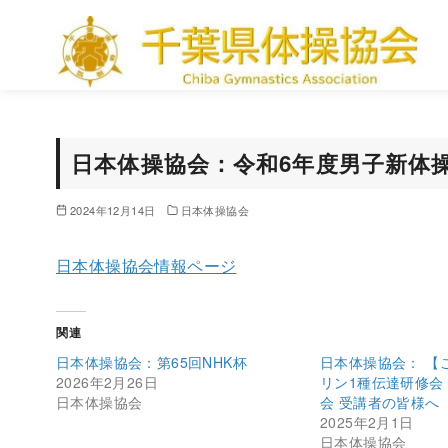
コ
ン
テ
ン
ツ
へ
日本体操協会：令和6年度男子新体
移
動
2024年12月14日
日本体操協会
日本体操協会情報ページ
関連
日本体操協会：第65回NHK杯
日本体操協会： 【
2026年2月26日
リン1種伝達研修会
日本体操協会
会 受講者の皆様へ
2025年2月1日
日本体操協会