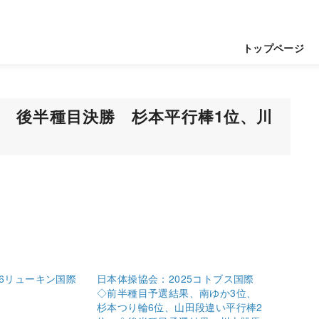
トップページ
際 後半種目決勝 杉本平行棒1位、川
26リューキン国際
日本体操協会：2025コトブス国際
◇前半種目予選結果、南ゆか3位、
杉本つり輪6位、山田段違い平行棒2