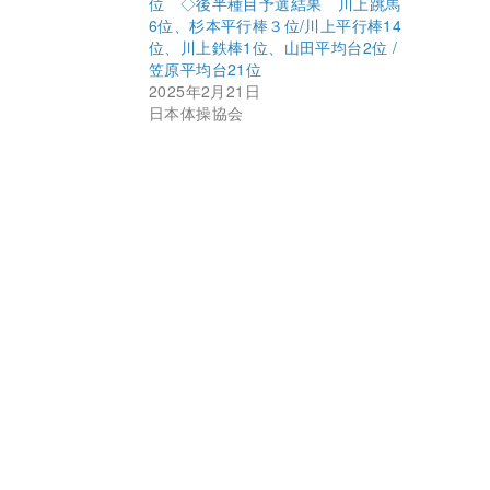
位 ◇後半種目予選結果 川上跳馬
6位、杉本平行棒３位/川上平行棒14
位、川上鉄棒1位、山田平均台2位 /
笠原平均台21位
2025年2月21日
日本体操協会