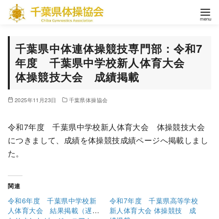
コ
ン
テ
ン
千葉県中体連体操競技専門部：令和7
ツ
年度 千葉県中学校新人体育大会
へ
体操競技大会 成績掲載
移
動
2025年11月23日
千葉県体操協会
令和7年度 千葉県中学校新人体育大会 体操競技大会
につきまして、成績を体操競技成績ページへ掲載しまし
た。
関連
令和6年度 千葉県中学校新
令和7年度 千葉県高等学校
人体育大会 結果掲載（遅く
新人体育大会 体操競技 成