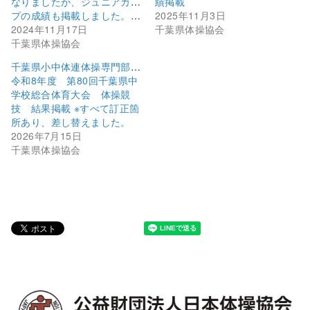
なりましたが、ジュニアカッ
績掲載
プの成績も掲載しました。）
2025年11月3日
2024年11月17日
千葉県体操協会
千葉県体操協会
千葉県小中体連体操専門部：
令和8年度 第80回千葉県中
学校総合体育大会 体操競
技 結果掲載 ※すべて訂正箇
所あり、差し替えました。
2026年7月15日
千葉県体操協会