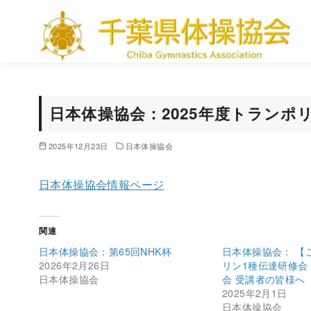
コ
ン
テ
ン
ツ
へ
日本体操協会：2025年度トランポ
移
動
2025年12月23日
日本体操協会
日本体操協会情報ページ
関連
日本体操協会：第65回NHK杯
日本体操協会： 【
2026年2月26日
リン1種伝達研修会
日本体操協会
会 受講者の皆様へ
2025年2月1日
日本体操協会