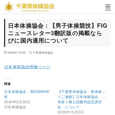
コ
ン
テ
ン
日本体操協会：【男子体操競技】FIG
ツ
ニュースレター3翻訳版の掲載なら
へ
びに国内適用について
移
動
2026年1月4日
千葉県体操協会
日本体操協会情報ページ
関連
日本体操協会：第65回NHK
【千葉県体操協会・新体操よ
杯
りご連絡】日本体操協会 新
2026年2月26日
体操１種公認審判認定講習
日本体操協会
会 について
2025年10月2日