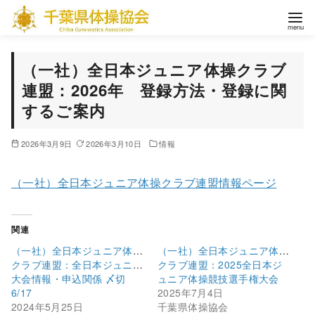
コ
ン
テ
ン
（一社）全日本ジュニア体操クラブ
ツ
連盟：2026年 登録方法・登録に関
へ
するご案内
移
動
2026年3月9日
2026年3月10日
情報
（一社）全日本ジュニア体操クラブ連盟情報ページ
関連
（一社）全日本ジュニア体操
（一社）全日本ジュニア体操
クラブ連盟：全日本ジュニア
クラブ連盟：2025全日本ジ
大会情報・申込関係 〆切
ュニア体操競技選手権大会
6/17
2025年7月4日
2024年5月25日
千葉県体操協会