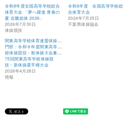
令和8年度全国高等学校総合
令和6年度 全国高等学校総
体育大会 「夢へ躍進 青春の
合体育大会
夏 近畿総体 2026」
2024年7月25日
2026年7月30日
千葉県体操協会
体操競技
関東高等学校体育連盟体操専
門部：令和８年度関東高等学
校体操競技・新体操大会兼第
75回関東高等学校体操競
技・新体操選手権大会
2026年4月28日
情報