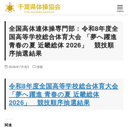
コ
ン
テ
ン
全国高体連体操専門部：令和8年度全
ツ
国高等学校総合体育大会 「夢へ躍進
へ
青春の夏 近畿総体 2026」 競技順
移
序抽選結果
動
2026年7月8日
情報
令和8年度全国高等学校総合体育大会
「夢へ躍進 青春の夏 近畿総体
2026」 競技順序抽選結果
関連