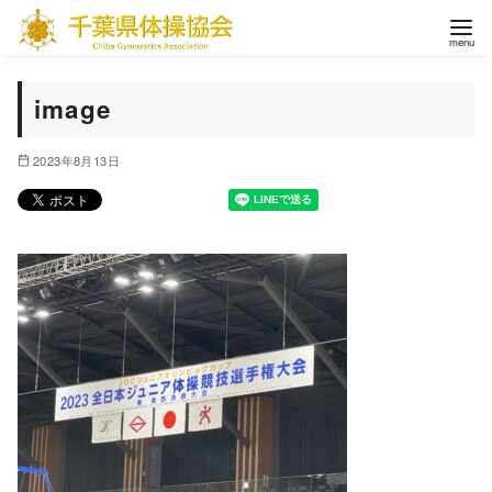
コ
ン
テ
ン
image
ツ
へ
2023年8月13日
移
動